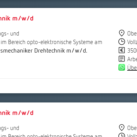
chnik m/w/d
ngs- und
Obe
 im Bereich opto-elektronische Systeme am
Voll
smechaniker Drehtechnik m/w/d.
350
Arb
Übe
chnik m/w/d
ngs- und
Obe
 im Bereich opto-elektronische Systeme am
Voll