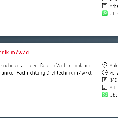
Arb
Übe
chnik m/w/d
nternehmen aus dem Bereich Ventiltechnik am
Aal
aniker Fachrichtung Drehtechnik m/w/d
.
Voll
340
Arb
Übe