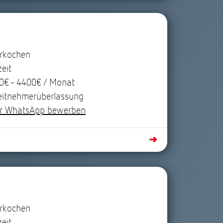
rkochen
zeit
0€ - 4400€ / Monat
eitnehmerüberlassung
r WhatsApp bewerben
➜
rkochen
zeit