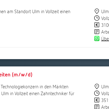
en am Standort Ulm in Vollzeit einen
Ulm
Voll
310
Arb
Übe
keiten (m/w/d)
n Technologiekonzern in den Märkten
Ulm
Ulm in Vollzeit einen Zahntechniker für
Voll
351
Arb