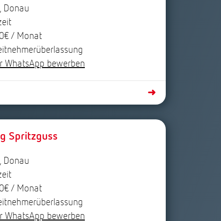
, Donau
zeit
0€ / Monat
eitnehmerüberlassung
r WhatsApp bewerben
➜
g Spritzguss
, Donau
zeit
0€ / Monat
eitnehmerüberlassung
r WhatsApp bewerben