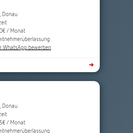
, Donau
zeit
0€ / Monat
eitnehmerüberlassung
r WhatsApp bewerben
➜
, Donau
zeit
5€ / Monat
eitnehmerüberlassung