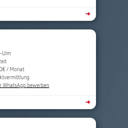
➜
-Ulm
zeit
0€ / Monat
ktvermittlung
r WhatsApp bewerben
➜