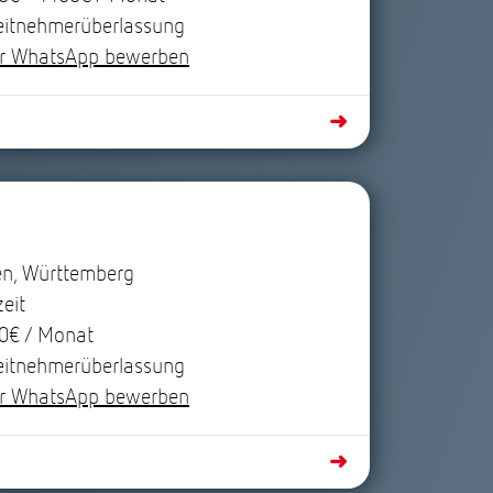
eitnehmerüberlassung
r WhatsApp bewerben
➜
en, Württemberg
zeit
0€ / Monat
eitnehmerüberlassung
r WhatsApp bewerben
➜