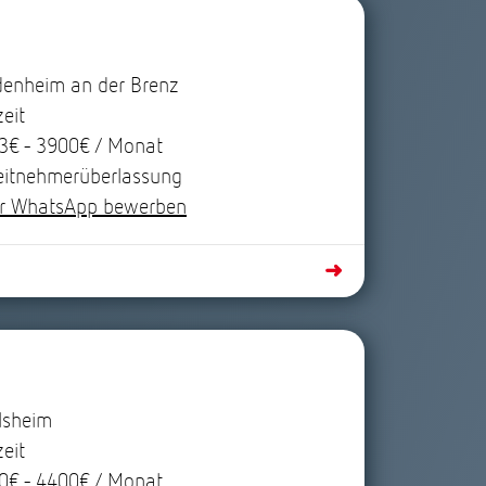
denheim an der Brenz
zeit
3€ - 3900€ / Monat
eitnehmerüberlassung
r WhatsApp bewerben
➜
lsheim
zeit
0€ - 4400€ / Monat