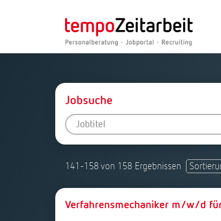
Jobsuche
141-158 von 158 Ergebnissen
Verfahrensmechaniker m/w/d für