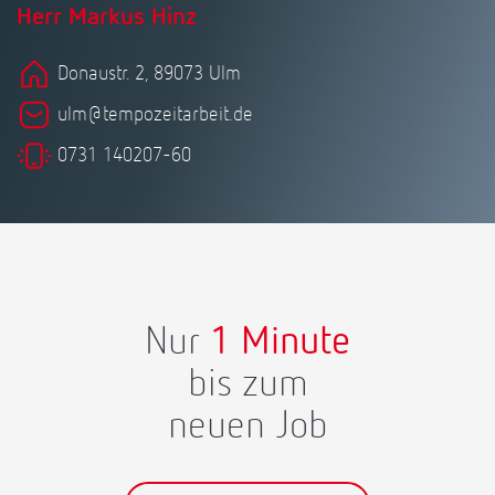
Herr Markus Hinz
Donaustr. 2, 89073 Ulm
ulm@tempozeitarbeit.de
0731 140207-60
Nur
1 Minute
bis zum
neuen Job