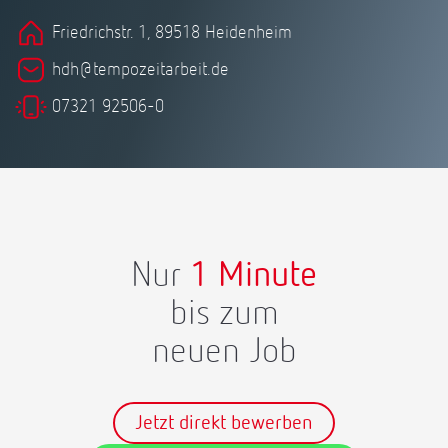
Friedrichstr. 1, 89518 Heidenheim
hdh@tempozeitarbeit.de
07321 92506-0
Nur
1 Minute
bis zum
neuen Job
Jetzt direkt bewerben