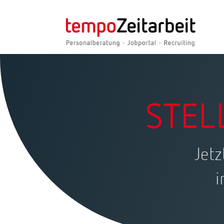
STEL
Jetz
i