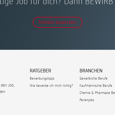
tige Job für dich? Dann BEWIRB D
Initiativ bewerben
RATGEBER
BRANCHEN
Bewerbungstipps
Gewerbliche Berufe
 den Job,
Wie bewerbe ich mich richtig?
Kaufmännische Berufe
den
Chemie & Pharmazie Be
Ferienjobs