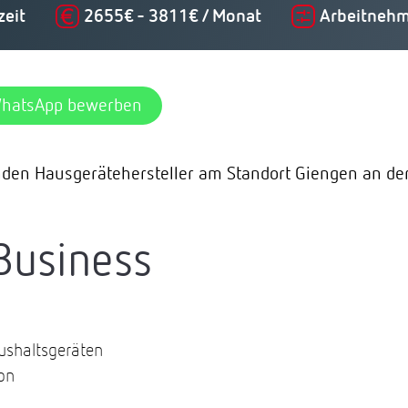
zeit
2655€ - 3811€ / Monat
Arbeitnehm
WhatsApp bewerben
nden Hausgerätehersteller am Standort Giengen an de
Business
ushaltsgeräten
on