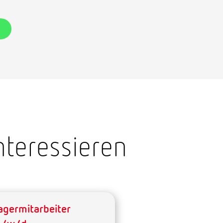
n
nteressieren
agermitarbeiter