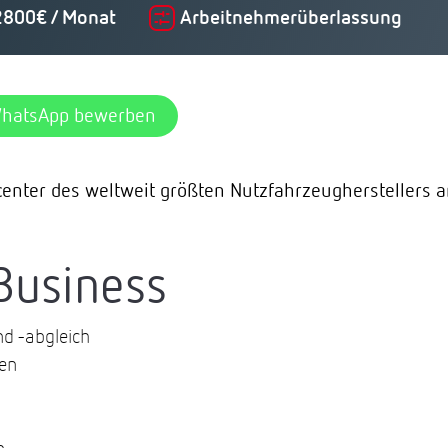
2800€ / Monat
Arbeitnehmerüberlassung
WhatsApp bewerben
ikcenter des weltweit größten Nutzfahrzeughersteller
Business
nd -abgleich
zen