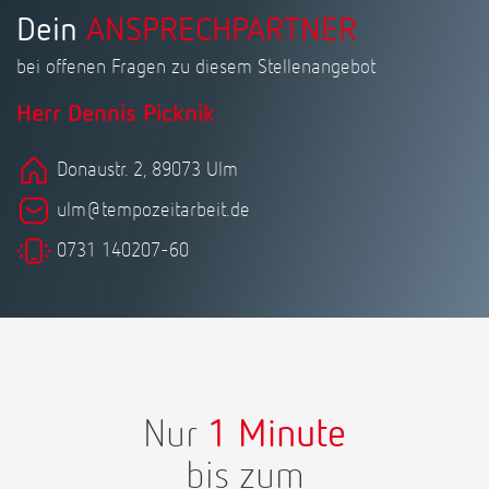
Dein
ANSPRECHPARTNER
bei offenen Fragen zu diesem Stellenangebot
Herr Dennis Picknik
Donaustr. 2, 89073 Ulm
ulm@tempozeitarbeit.de
0731 140207-60
Nur
1 Minute
bis zum