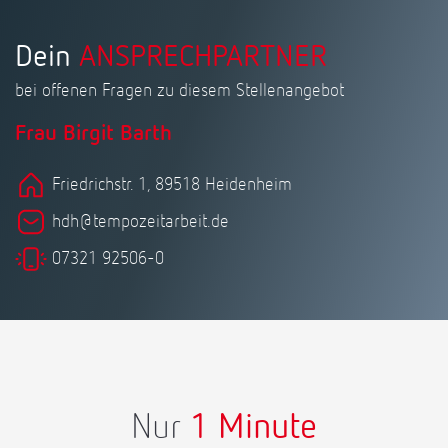
Dein
ANSPRECHPARTNER
bei offenen Fragen zu diesem Stellenangebot
Frau Birgit Barth
Friedrichstr. 1, 89518 Heidenheim
hdh@tempozeitarbeit.de
07321 92506-0
Nur
1 Minute