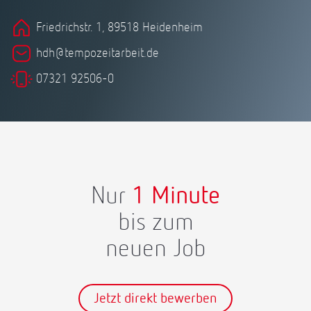
Friedrichstr. 1, 89518 Heidenheim
hdh@tempozeitarbeit.de
07321 92506-0
Nur
1 Minute
bis zum
neuen Job
Jetzt direkt bewerben